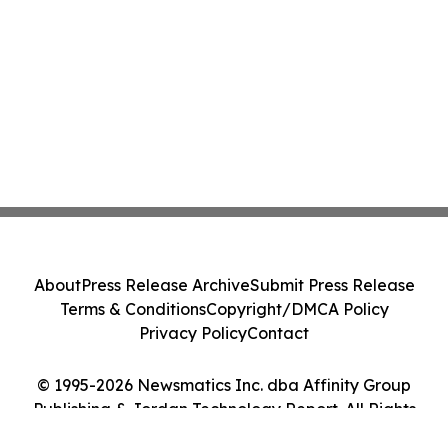
About
Press Release Archive
Submit Press Release
Terms & Conditions
Copyright/DMCA Policy
Privacy Policy
Contact
© 1995-2026 Newsmatics Inc. dba Affinity Group
Publishing & Jordan Technology Report. All Rights
Reserved.