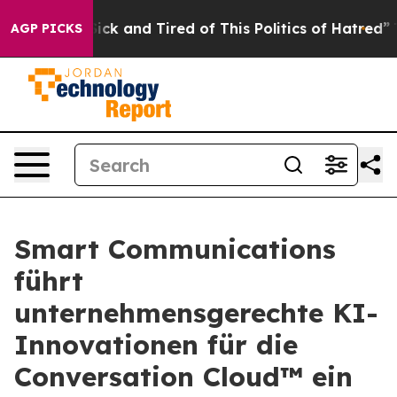
 Are Sick and Tired of This Politics of Hatred”
The Sto
AGP PICKS
Smart Communications
führt
unternehmensgerechte KI-
Innovationen für die
Conversation Cloud™ ein