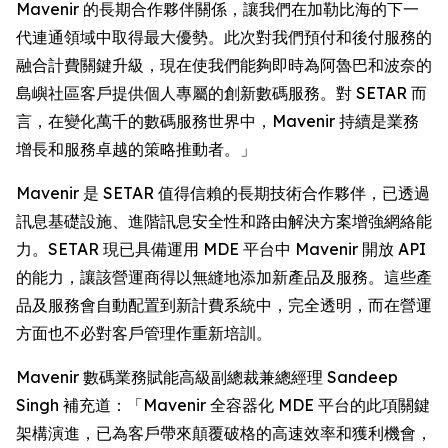
Mavenir 的長期合作夥伴關係，讓我們在加勒比海的下一
代連通領域中取得最大優勢。此次對我們預付和後付服務的
融合計費關鍵升級，現在使我們能夠即時為阿魯巴和波奈的
島嶼社區客戶提供個人專屬的創新數碼服務。對 SETAR 而
言，在變化萬千的數碼服務世界中，Mavenir 持續是業務
增長和服務卓越的策略推動者。」
Mavenir 是 SETAR 值得信賴的長期技術合作夥伴，已透過
訊息基礎設施、進階訊息安全性和路由解決方案增強網絡能
力。SETAR 現已具備運用 MDE 平台中 Mavenir 開放 API
的能力，讓該營運商得以無縫地添加新產品及服務。這些產
品及服務會自動配置到新計費系統中，完全透明，而在營運
方面也不必對客戶管理作重新培訓。
Mavenir 數碼業務賦能高級副總裁兼總經理 Sandeep
Singh 補充道：「Mavenir 全容器化 MDE 平台的此項關鍵
架構演進，已為客戶帶來顛覆破格的高速效率和獲利機會，