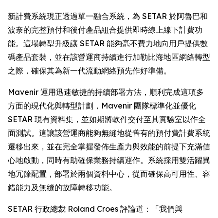
新計費系統現正透過單一融合系統，為 SETAR 於阿魯巴和
波奈的完整預付和後付產品組合提供即時線上線下計費功
能。這場轉型升級讓 SETAR 能夠毫不費力地向用戶提供數
碼產品套裝，並在該營運商持續進行加勒比海地區網絡轉型
之際，確保其為新一代流動網絡預先作好準備。
Mavenir 運用迅速敏捷的持續部署方法，順利完成這項多
方面的現代化與轉型計劃，Mavenir 團隊標準化並優化
SETAR 現有資料集，並如期將軟件交付至其實驗室以作全
面測試。這讓該營運商能夠無縫地從舊有的預付費計費系統
遷移出來，並在完全掌握發佈生產力與效能的前提下充滿信
心地啟動，同時有助確保業務持續運作。系統採用雙活躍異
地冗餘配置，部署於兩個資料中心，從而確保高可用性、容
錯能力及無縫的故障轉移功能。
SETAR 行政總裁 Roland Croes 評論道：「我們與