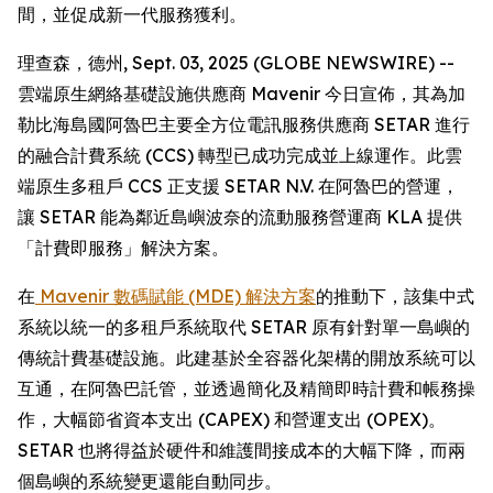
間，並促成新一代服務獲利。
理查森，德州, Sept. 03, 2025 (GLOBE NEWSWIRE) --
雲端原生網絡基礎設施供應商 Mavenir 今日宣佈，其為加
勒比海島國阿魯巴主要全方位電訊服務供應商 SETAR 進行
的融合計費系統 (CCS) 轉型已成功完成並上線運作。此雲
端原生多租戶 CCS 正支援 SETAR N.V. 在阿魯巴的營運，
讓 SETAR 能為鄰近島嶼波奈的流動服務營運商 KLA 提供
「計費即服務」解決方案。
在
Mavenir 數碼賦能 (MDE) 解決方案
的推動下，該集中式
系統以統一的多租戶系統取代 SETAR 原有針對單一島嶼的
傳統計費基礎設施。此建基於全容器化架構的開放系統可以
互通，在阿魯巴託管，並透過簡化及精簡即時計費和帳務操
作，大幅節省資本支出 (CAPEX) 和營運支出 (OPEX)。
SETAR 也將得益於硬件和維護間接成本的大幅下降，而兩
個島嶼的系統變更還能自動同步。