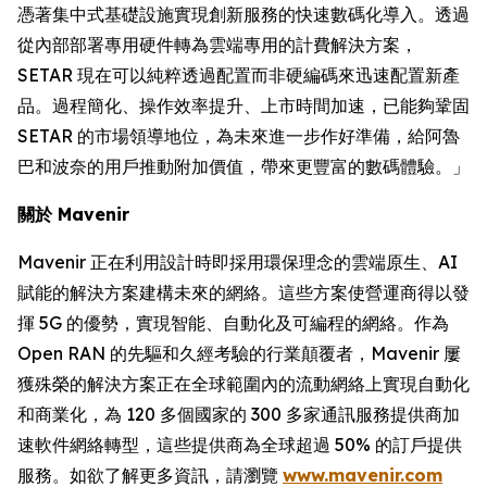
憑著集中式基礎設施實現創新服務的快速數碼化導入。透過
從內部部署專用硬件轉為雲端專用的計費解決方案，
SETAR 現在可以純粹透過配置而非硬編碼來迅速配置新產
品。過程簡化、操作效率提升、上市時間加速，已能夠鞏固
SETAR 的市場領導地位，為未來進一步作好準備，給阿魯
巴和波奈的用戶推動附加價值，帶來更豐富的數碼體驗。」
關於 Mavenir
Mavenir 正在利用設計時即採用環保理念的雲端原生、AI
賦能的解決方案建構未來的網絡。這些方案使營運商得以發
揮 5G 的優勢，實現智能、自動化及可編程的網絡。作為
Open RAN 的先驅和久經考驗的行業顛覆者，Mavenir 屢
獲殊榮的解決方案正在全球範圍內的流動網絡上實現自動化
和商業化，為 120 多個國家的 300 多家通訊服務提供商加
速軟件網絡轉型，這些提供商為全球超過 50% 的訂戶提供
服務。如欲了解更多資訊，請瀏覽
www.mavenir.com